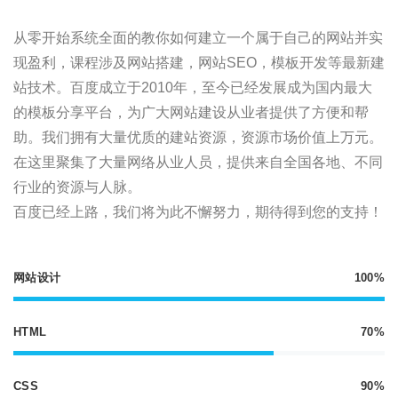
从零开始系统全面的教你如何建立一个属于自己的网站并实
现盈利，课程涉及网站搭建，网站SEO，模板开发等最新建
站技术。百度成立于2010年，至今已经发展成为国内最大
的模板分享平台，为广大网站建设从业者提供了方便和帮
助。我们拥有大量优质的建站资源，资源市场价值上万元。
在这里聚集了大量网络从业人员，提供来自全国各地、不同
行业的资源与人脉。
百度已经上路，我们将为此不懈努力，期待得到您的支持！
网站设计
100%
100%
Complete
HTML
70%
70%
Complete
CSS
90%