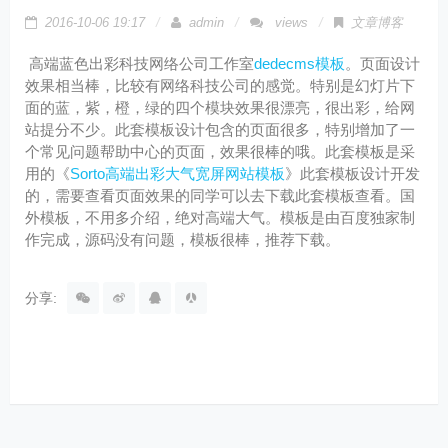
2016-10-06 19:17
admin
views
文章博客
高端蓝色出彩科技网络公司工作室
dedecms模板
。页面设计
效果相当棒，比较有网络科技公司的感觉。特别是幻灯片下
面的蓝，紫，橙，绿的四个模块效果很漂亮，很出彩，给网
站提分不少。此套模板设计包含的页面很多，特别增加了一
个常见问题帮助中心的页面，效果很棒的哦。此套模板是采
用的《
Sorto高端出彩大气宽屏网站模板
》此套模板设计开发
的，需要查看页面效果的同学可以去下载此套模板查看。国
外模板，不用多介绍，绝对高端大气。模板是由百度独家制
作完成，源码没有问题，模板很棒，推荐下载。
分享: