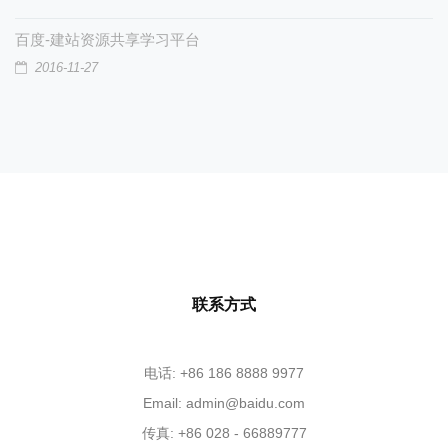
百度-建站资源共享学习平台
2016-11-27
联系方式
电话: +86 186 8888 9977
Email:
admin@baidu.com
传真: +86 028 - 66889777