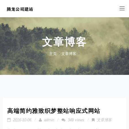
Tog
nav
文章博客
主页
>
文章博客
>
高端简约雅致织梦整站响应式网站
2016-10-06
admin
349 views
文章博客